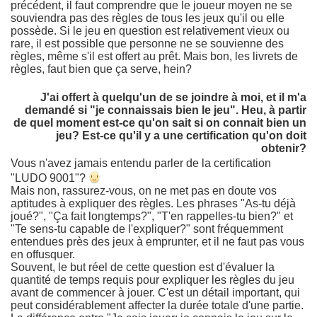
précédent, il faut comprendre que le joueur moyen ne se
souviendra pas des règles de tous les jeux qu'il ou elle
possède. Si le jeu en question est relativement vieux ou
rare, il est possible que personne ne se souvienne des
règles, même s'il est offert au prêt. Mais bon, les livrets de
règles, faut bien que ça serve, hein?
J'ai offert à quelqu'un de se joindre à moi, et il m'a
demandé si "je connaissais bien le jeu". Heu, à partir
de quel moment est-ce qu'on sait si on connait bien un
jeu? Est-ce qu'il y a une certification qu'on doit
obtenir?
Vous n'avez jamais entendu parler de la certification
"LUDO 9001"?
Mais non, rassurez-vous, on ne met pas en doute vos
aptitudes à expliquer des règles. Les phrases "As-tu déjà
joué?", "Ça fait longtemps?", "T'en rappelles-tu bien?" et
"Te sens-tu capable de l'expliquer?" sont fréquemment
entendues près des jeux à emprunter, et il ne faut pas vous
en offusquer.
Souvent, le but réel de cette question est d'évaluer la
quantité de temps requis pour expliquer les règles du jeu
avant de commencer à jouer. C'est un détail important, qui
peut considérablement affecter la durée totale d'une partie.